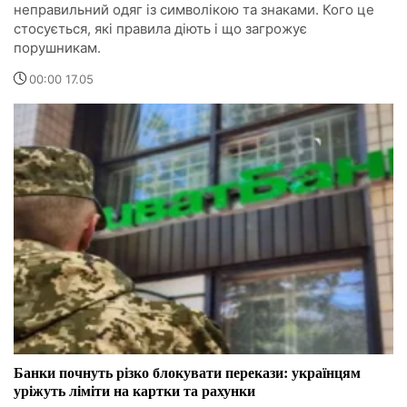
неправильний одяг із символікою та знаками. Кого це
стосується, які правила діють і що загрожує
порушникам.
00:00 17.05
Банки почнуть різко блокувати перекази: українцям
уріжуть ліміти на картки та рахунки