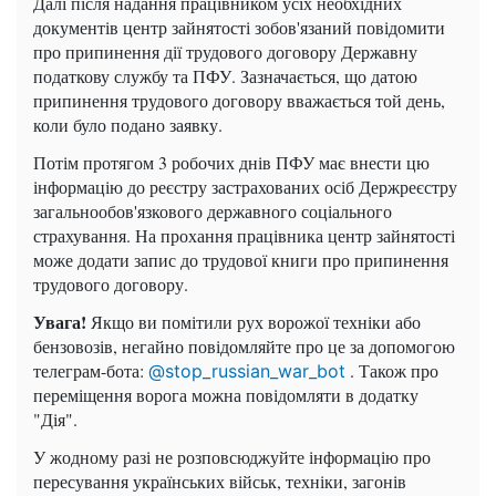
Далі після надання працівником усіх необхідних
документів центр зайнятості зобов'язаний повідомити
про припинення дії трудового договору Державну
податкову службу та ПФУ. Зазначається, що датою
припинення трудового договору вважається той день,
коли було подано заявку.
Потім протягом 3 робочих днів ПФУ має внести цю
інформацію до реєстру застрахованих осіб Держреєстру
загальнообов'язкового державного соціального
страхування. На прохання працівника центр зайнятості
може додати запис до трудової книги про припинення
трудового договору.
Увага!
Якщо ви помітили рух ворожої техніки або
бензовозів, негайно повідомляйте про це за допомогою
телеграм-бота:
. Також про
@stop_russian_war_bot
переміщення ворога можна повідомляти в додатку
"Дія".
У жодному разі не розповсюджуйте інформацію про
пересування українських військ, техніки, загонів