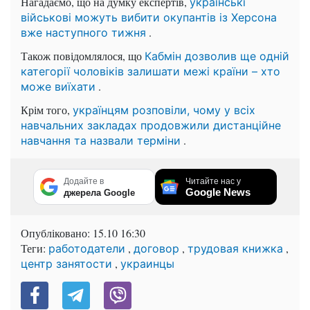
Нагадаємо, що на думку експертів,
українські
військові можуть вибити окупантів із Херсона
.
вже наступного тижня
Також повідомлялося, що
Кабмін дозволив ще одній
категорії чоловіків залишати межі країни – хто
.
може виїхати
Крім того,
українцям розповіли, чому у всіх
навчальних закладах продовжили дистанційне
.
навчання та назвали терміни
Додайте в
Читайте нас у
Google News
джерела Google
Опубліковано:
15.10 16:30
Теги:
,
,
,
работодатели
договор
трудовая книжка
,
центр занятости
украинцы