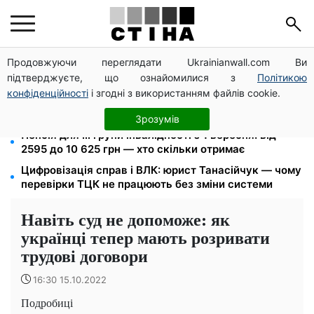
Продовжуючи переглядати Ukrainianwall.com Ви
Звільнені з полону безплатно відновлять
підтверджуєте, що ознайомилися з
Політикою
посвідчення водія: умови від МВС
конфіденційності
і згодні з використанням файлів cookie.
26 000 підписів — Зеленський доручив РНБО
позбавляти водіїв прав за систематичні порушення
Зрозумів
Пенсія для III групи інвалідності з 1 вересня: від
2595 до 10 625 грн — хто скільки отримає
Цифровізація справ і ВЛК: юрист Танасійчук — чому
перевірки ТЦК не працюють без зміни системи
Навіть суд не допоможе: як
українці тепер мають розривати
трудові договори
16:30 15.10.2022
Подробиці