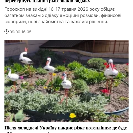
перевернуть плани трьох знаків Зодіаку
Гороскоп на вихідні 16-17 травня 2026 року обіцяє
багатьом знакам Зодіаку емоційні розмови, фінансові
сюрпризи, нові знайомства та важливі рішення.
09:00 16.05
Після холоднечі Україну накриє різке потепління: де буде