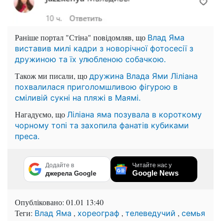
Раніше портал "Стіна" повідомляв, що
Влад Яма
виставив милі кадри з новорічної фотосесії з
дружиною та їх улюбленою собачкою.
Також ми писали, що
дружина Влада Ями Ліліана
похвалилася приголомшливою фігурою в
сміливій сукні на пляжі в Маямі.
Нагадуємо, що
Ліліана яма позувала в короткому
чорному топі та захопила фанатів кубиками
преса.
Додайте в
Читайте нас у
Google News
джерела Google
Опубліковано:
01.01 13:40
Теги:
,
,
,
Влад Яма
хореограф
телеведучий
семья