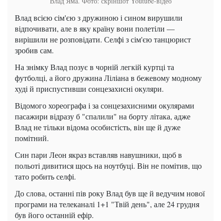
Влад Яма. Фото: скріншот Youtube-відео
Влад всією сім'єю з дружиною і сином вирушили
відпочивати, але в яку країну вони полетіли —
вирішили не розповідати. Селфі з сім'єю танцюрист
зробив сам.
На знімку Влад позує в чорній легкій куртці та
футболці, а його дружина Ліліана в бежевому модному
худі й приспустивши сонцезахисні окуляри.
Відомого хореографа і за сонцезахисними окулярами
пасажири відразу б "спалили" на борту літака, адже
Влад не тільки відома особистість, він ще й дуже
помітний.
Син пари Леон якраз вставляв навушники, щоб в
польоті дивитися щось на ноутбуці. Він не помітив, що
тато робить селфі.
До слова, останні пів року Влад був ще й ведучим нової
програми на телеканалі 1+1 "Твій день", але 24 грудня
був його останній ефір.