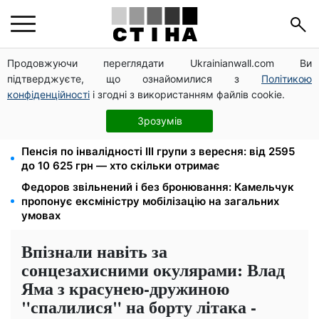
Продовжуючи переглядати Ukrainianwall.com Ви
Церковне свято 9 серпня: апостол Матфій, три
підтверджуєте, що ознайомилися з
Політикою
суворі заборони Успенського посту та прикмети на
зиму
конфіденційності
і згодні з використанням файлів cookie.
До 19 400 грн на дрова: ПФУ приймає заяви на
Зрозумів
субсидію для власників пічного опалення
Пенсія по інвалідності III групи з вересня: від 2595
до 10 625 грн — хто скільки отримає
Федоров звільнений і без бронювання: Камельчук
пропонує ексміністру мобілізацію на загальних
умовах
Впізнали навіть за
сонцезахисними окулярами: Влад
Яма з красунею-дружиною
"спалилися" на борту літака -