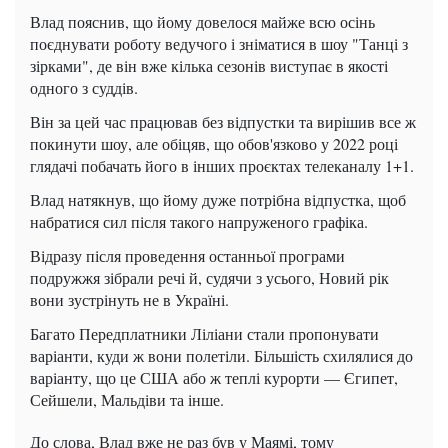
Влад пояснив, що йому довелося майже всю осінь
поєднувати роботу ведучого і зніматися в шоу "Танці з
зірками", де він вже кілька сезонів виступає в якості
одного з суддів.
Він за цей час працював без відпустки та вирішив все ж
покинути шоу, але обіцяв, що обов'язково у 2022 році
глядачі побачать його в інших проєктах телеканалу 1+1.
Влад натякнув, що йому дуже потрібна відпустка, щоб
набратися сил після такого напруженого графіка.
Відразу після проведення останньої програми
подружжя зібрали речі й, судячи з усього, Новий рік
вони зустрінуть не в Україні.
Багато Передплатники Ліліани стали пропонувати
варіанти, куди ж вони полетіли. Більшість схилялися до
варіанту, що це США або ж теплі курорти — Єгипет,
Сейшели, Мальдіви та інше.
До слова, Влад вже не раз був у Маямі, тому