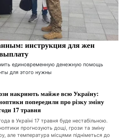
анным: инструкция для жен
 выплату
рмить единовременную денежную помощь
нты для этого нужны
ози накриють майже всю Україну:
ноптики попередили про різку зміну
годи 17 травня
ода в Україні 17 травня буде нестабільною.
оптики прогнозують дощі, грози та зміну
ру, але температура місцями підніметься до