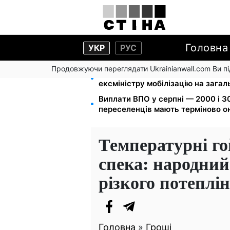
Головна
УКР
РУС
Продовжуючи переглядати Ukrainianwall.com Ви 
Федоров звільнений і без броню
ексміністру мобілізацію на зага
Виплати ВПО у серпні — 2000 і 30
переселенців мають терміново о
Температурні го
спека: народний
різкого потеплін
Головна
»
Гроші