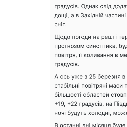
градусів. Однак слід дод
дощі, а в Західній части
сніг.
Щодо погоди на решті тери
прогнозом синоптика, бу
повітря, її коливання в м
градусів.
А ось уже з 25 березня в
стабільні повітряні маси 
більшості областей стов
+19, +22 градусів, на Півд
ночі будуть холодні, мож
В останні дні місяця буд