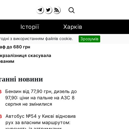
Історії
Харків
згодні з використанням файлів cookie.
Зрозумів
 вулиці: водіям вантажівок
аф до 680 грн
 Укрзалізниця скасувала
ованим
танні новини
Бензин від 77,90 грн, дизель до
6
97,90: ціни на пальне на АЗС 8
серпня не змінилися
Автобус №54 у Києві відновив
6
рух за власним маршрутом:
курсують із затримками