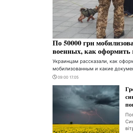
По 50000 грн мобилизов
военных, как оформить
Украинцам рассказали, как офо
мобилизованным и какие докуме
09:00 17.05
Гр
си
по
Пог
Син
віт