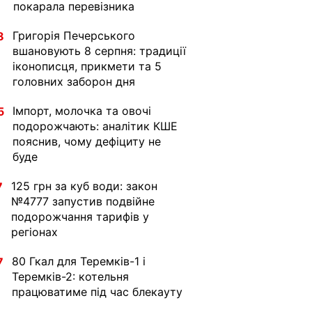
покарала перевізника
Григорія Печерського
8
вшановують 8 серпня: традиції
іконописця, прикмети та 5
головних заборон дня
Імпорт, молочка та овочі
5
подорожчають: аналітик КШЕ
пояснив, чому дефіциту не
буде
125 грн за куб води: закон
7
№4777 запустив подвійне
подорожчання тарифів у
регіонах
80 Гкал для Теремків-1 і
7
Теремків-2: котельня
працюватиме під час блекауту