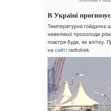
Потепление в Укра
В Україні прогнозує
Температурна гойдалка ще
невеликої прохолоди різк
повітря буде, як влітку.
на
сайті
radiotrek.