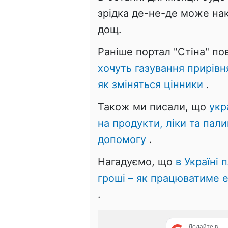
зрідка де-не-де може на
дощ.
Раніше портал "Стіна" п
хочуть газування прирівн
як зміняться цінники
.
Також ми писали, що
укр
на продукти, ліки та пал
допомогу
.
Нагадуємо, що
в Україні
гроші – як працюватиме е
.
Додайте в