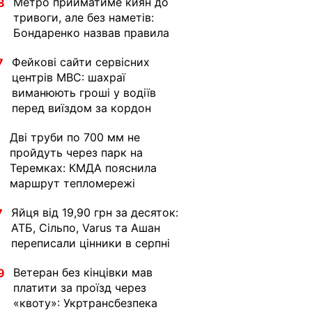
Метро прийматиме киян до
8
тривоги, але без наметів:
Бондаренко назвав правила
Фейкові сайти сервісних
7
центрів МВС: шахраї
виманюють гроші у водіїв
перед виїздом за кордон
Дві труби по 700 мм не
1
пройдуть через парк на
Теремках: КМДА пояснила
маршрут тепломережі
Яйця від 19,90 грн за десяток:
7
АТБ, Сільпо, Varus та Ашан
переписали цінники в серпні
Ветеран без кінцівки мав
9
платити за проїзд через
«квоту»: Укртрансбезпека