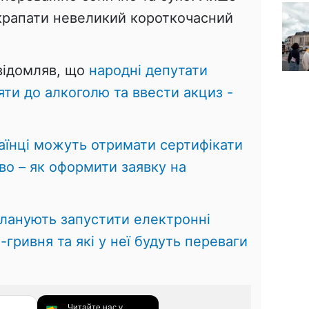
крапати невеликий короткочасний
овідомляв, що
народні депутати
яти до алкоголю та ввести акциз -
аїнці можуть отримати сертифікати
иво – як оформити заявку на
 планують запустити електронні
-гривня та які у неї будуть переваги
Читайте нас у