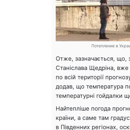
Потепление в Укра
Отже, зазначається, що,
Станіслава Щедріна, вже 
по всій території прогноз
додав, що температура по
температурні гойдалки ще
Найтепліше погода прогноз
країни, а саме там граду
в Південних регіонах, оск