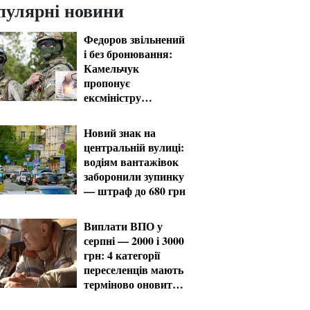
пулярні новини
Федоров звільнений
і без бронювання:
Камельчук
пропонує
ексміністру
мобілізацію на
загальних умовах
Новий знак на
центральній вулиці:
водіям вантажівок
заборонили зупинку
— штраф до 680 грн
Виплати ВПО у
серпні — 2000 і 3000
грн: 4 категорії
переселенців мають
терміново оновити
дані