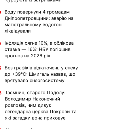
Воду повернули 4 громадам
0
Дніпропетровщини: аварію на
магістральному водогоні
ліквідували
Інфляція сягне 10%, а облікова
6
ставка — 16%: НБУ погіршив
прогноз на 2026 рік
Без графіків відключень у спеку
5
до +39°C: Шмигаль назвав, що
врятувало енергосистему
Таємниці старого Подолу:
5
Володимир Наконечний
розповів, чим дивує
легендарна церква Покрови та
які загадки вона приховує