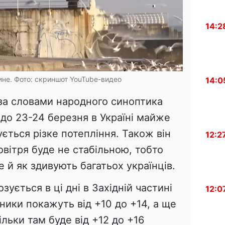
14:2
ине. Фото: скриншот YouTube-видео
14:0
 за словами народного синоптика
до 23-24 березня в Україні майже
ується різке потепління. Також він
12:2
вітря буде не стабільною, тобто
 й як здивують багатьох українців.
ується в ці дні в Західній частині
12:0
сники покажуть від +10 до +14, а ще
ільки там буде від +12 до +16