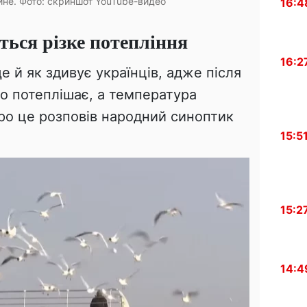
ине. Фото: скриншот YouTube-видео
16:4
ться різке потепління
16:2
 й як здивує українців, адже після
о потеплішає, а температура
 Про це розповів народний синоптик
15:5
15:2
14:4