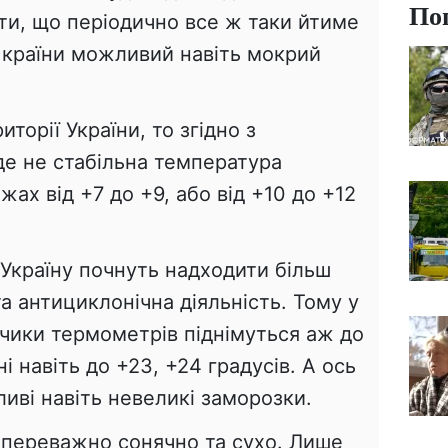
По
ати, що періодично все ж таки йтиме
ні країни можливий навіть мокрий
торії України, то згідно з
де не стабільна температура
ежах від +7 до +9, або від +10 до +12
 Україну почнуть надходити більш
та антициклонічна діяльність. Тому у
пчики термометрів піднімуться аж до
ні навіть до +23, +24 градусів. А ось
ливі навіть невеликі заморозки.
е переважно сонячно та сухо. Лише