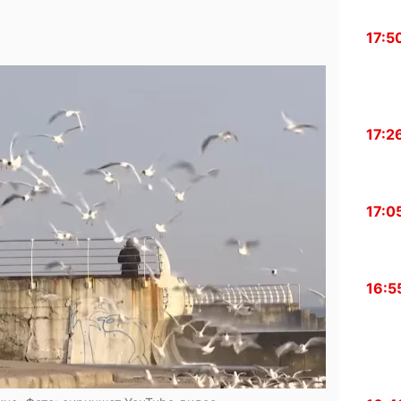
17:5
17:2
17:0
16:5