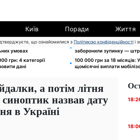
Київ
Поради
Життя
підтверджуєте, що ознайомилися з
Політикою конфіденційності
і 
вання: Камельчук пропонує
Новий знак на центральній
льних умовах
заборонили зупинку — штр
00 грн: 4 категорії
100 000 грн за 18 місяців:
новити дані
щомісячні виплати мобіліз
Ос
йдалки, а потім літня
 синоптик назвав дату
18:2
ня в Україні
18:0