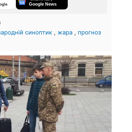
Google News
ogle
0
народній синоптик
,
жара
,
прогноз