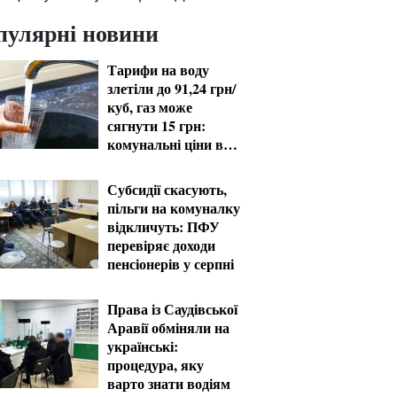
пулярні новини
Тарифи на воду
злетіли до 91,24 грн/
куб, газ може
сягнути 15 грн:
комунальні ціни в
серпні
Субсидії скасують,
пільги на комуналку
відкличуть: ПФУ
перевіряє доходи
пенсіонерів у серпні
Права із Саудівської
Аравії обміняли на
українські:
процедура, яку
варто знати водіям