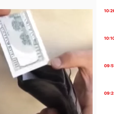
10:2
10:1
09:5
09:2