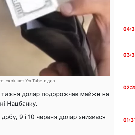
04:
03:
о: скріншот YouTube-відео
02:2
о тижня долар подорожчав майже на
ані Нацбанку.
добу, 9 і 10 червня долар знизився
01:3