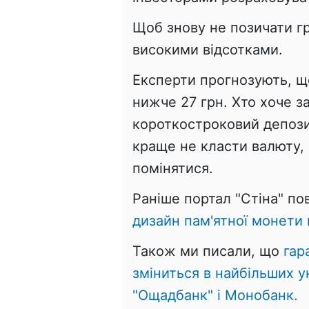
Щоб знову не позичати г
високими відсотками.
Експерти прогнозують, щ
нижче 27 грн. Хто хоче 
короткостроковий депозит
краще не класти валюту,
помінятися.
Раніше портал "Стіна" п
дизайн пам'ятної монети в
Також ми писали, що
гар
зміниться в найбільших у
"Ощадбанк" і Монобанк.