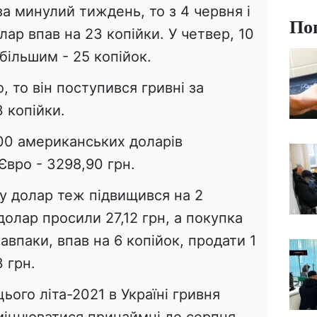
за минулий тиждень, то з 4 червня і
По
лар впав на 23 копійки. У четвер, 10
більшим - 25 копійок.
, то він поступився гривні за
 копійки.
100 американських доларів
Євро - 3298,90 грн.
у долар теж підвищився на 2
долар просили 27,12 грн, а покупка
навпаки, впав на 6 копійок, продати 1
 грн.
ього літа-2021 в Україні гривня