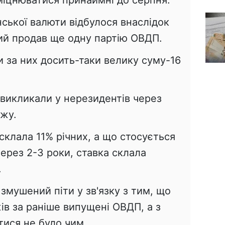
іцнюватися принаймні до серпня.
ської валюти відбулося внаслідок
кий продав ще одну партію ОВДП.
 за них досить-таки велику суму-16
ї викликали у нерезидентів через
ажу.
а склала 11% річних, а що стосується
через 2-3 роки, ставка склала
.
 змушений піти у зв'язку з тим, що
ів за раніше випущені ОВДП, а з
тися не було чим.