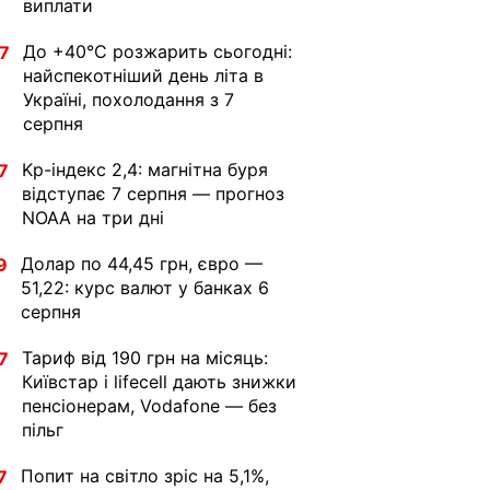
виплати
До +40°С розжарить сьогодні:
7
найспекотніший день літа в
Україні, похолодання з 7
серпня
Kp-індекс 2,4: магнітна буря
7
відступає 7 серпня — прогноз
NOAA на три дні
Долар по 44,45 грн, євро —
9
51,22: курс валют у банках 6
серпня
Тариф від 190 грн на місяць:
7
Київстар і lifecell дають знижки
пенсіонерам, Vodafone — без
пільг
Попит на світло зріс на 5,1%,
7