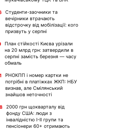
Студенти-заочники та
6
вечірники втрачають
відстрочку від мобілізації: кого
призвуть у серпні
План стійкості Києва урізали
0
на 20 млрд грн: затвердили в
серпні замість березня — часу
обмаль
РНОКПП і номер картки не
1
потрібні в платіжках ЖКП: НБУ
визнав, але Смілянський
знайшов неточності
2000 грн щокварталу від
8
фонду США: люди з
інвалідністю I-II групи та
пенсіонери 60+ отримають