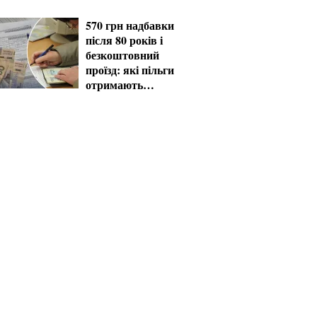
570 грн надбавки
після 80 років і
безкоштовний
проїзд: які пільги
отримають
пенсіонери в серпні