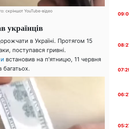
о: скріншот YouTube-відео
09:0
ав українців
орожчати в Україні. Протягом 15
08:2
аки, поступався гривні.
ни
встановив на п'ятницю, 11 червня
в багатьох.
07:2
06:2
05:2