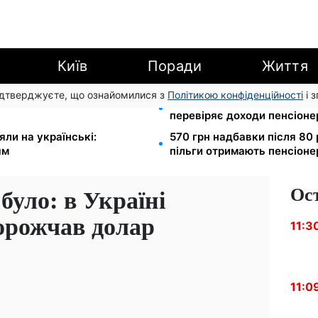
Київ
Поради
Життя
підтверджуєте, що ознайомилися з
Політикою конфіденційності
і 
грн/куб, газ може сягнути
Субсидії скасують, пільги
перевіряє доходи пенсіонер
яли на українські:
570 грн надбавки після 80 
ям
пільги отримають пенсіоне
Ос
було: в Україні
орожчав долар
11:3
11:0