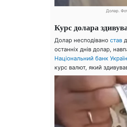
Долар. Фот
Курс долара здивув
Долар несподівано
став
д
останніх днів долар, навп
Національний банк Украї
курс валют, який здивува