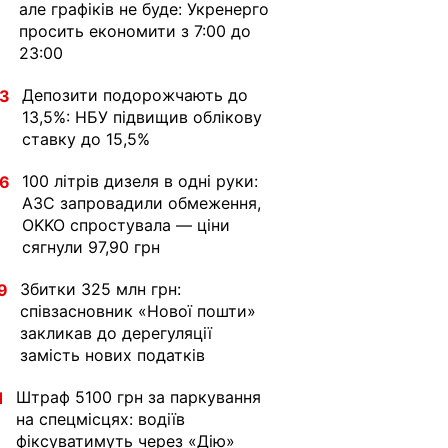
але графіків не буде: Укренерго
просить економити з 7:00 до
23:00
Депозити подорожчають до
33
13,5%: НБУ підвищив облікову
ставку до 15,5%
100 літрів дизеля в одні руки:
36
АЗС запровадили обмеження,
OKKO спростувала — ціни
сягнули 97,90 грн
Збитки 325 млн грн:
9
співзасновник «Нової пошти»
закликав до дерегуляції
замість нових податків
Штраф 5100 грн за паркування
1
на спецмісцях: водіїв
фіксуватимуть через «Дію»