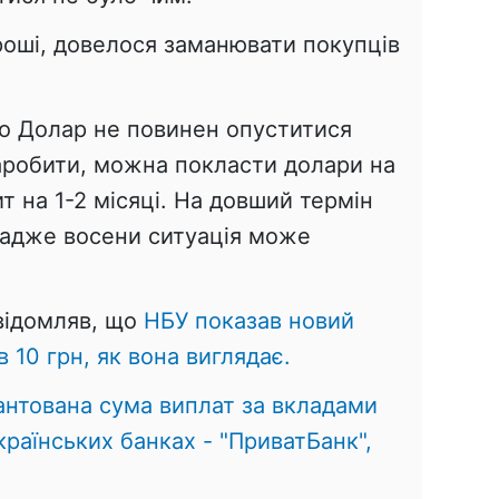
роші, довелося заманювати покупців
о Долар не повинен опуститися
заробити, можна покласти долари на
 на 1-2 місяці. На довший термін
 адже восени ситуація може
овідомляв, що
НБУ показав новий
 10 грн, як вона виглядає.
антована сума виплат за вкладами
країнських банках - "ПриватБанк",