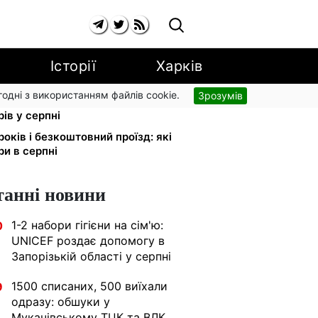
Історії
Харків
згодні з використанням файлів cookie.
Зрозумів
 на комуналку відкличуть: ПФУ
ів у серпні
років і безкоштовний проїзд: які
ри в серпні
танні новини
1-2 набори гігієни на сім'ю:
0
UNICEF роздає допомогу в
Запорізькій області у серпні
1500 списаних, 500 виїхали
9
одразу: обшуки у
Мукачівському ТЦК та ВЛК