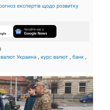
прогноз експертів щодо розвитку
Читайте нас у
Google News
ogle
0
 валют Украина
,
курс валют
,
банк
,