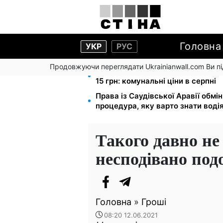
Головна
УКР
РУС
Продовжуючи переглядати Ukrainianwall.com Ви 
Тарифи на воду злетіли до 91,24 
15 грн: комунальні ціни в серпні
Права із Саудівської Аравії обмін
процедура, яку варто знати воді
Такого давно не 
несподівано под
Головна
»
Гроші
08:20 12.06.2021