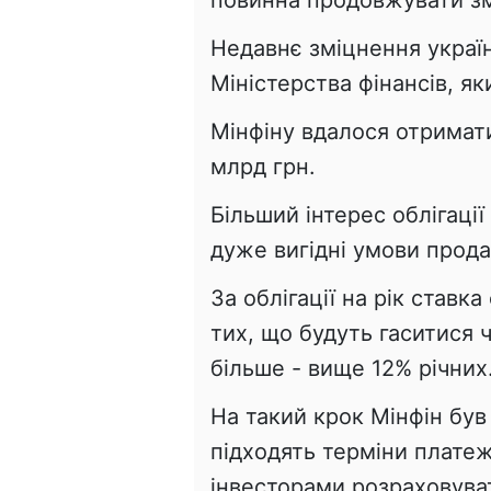
повинна продовжувати зм
Недавнє зміцнення україн
Міністерства фінансів, я
Мінфіну вдалося отримати
млрд грн.
Більший інтерес облігаці
дуже вигідні умови прод
За облігації на рік ставк
тих, що будуть гаситися 
більше - вище 12% річних
На такий крок Мінфін був
підходять терміни платеж
інвесторами розраховува