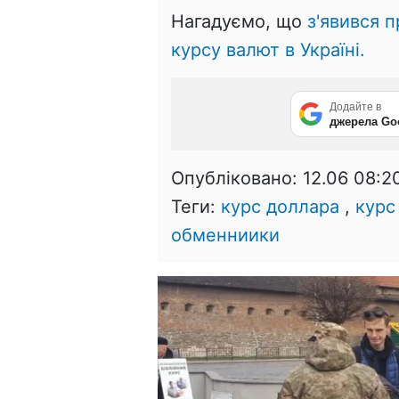
Нагадуємо, що
з'явився 
курсу валют в Україні.
Додайте в
джерела Go
Опубліковано:
12.06 08:2
Теги:
курс доллара
,
курс
обменниики